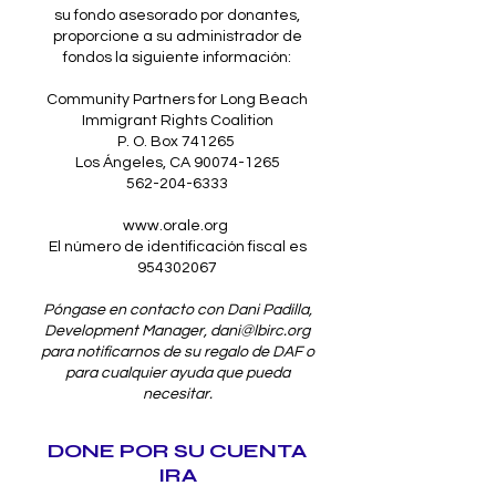
su fondo asesorado por donantes,
proporcione a su administrador de
fondos la siguiente información:
Community Partners for Long Beach
Immigrant Rights Coalition
P. O. Box 741265
Los Ángeles, CA
90074-1265
562-204-6333
www.orale.org
El número de identificación fiscal es
954302067
Póngase en contacto con Dani Padilla,
Development Manager,
dani@lbirc.org
para notificarnos de su regalo de DAF o
para cualquier ayuda que pueda
necesitar.
DONE POR SU CUENTA
IRA