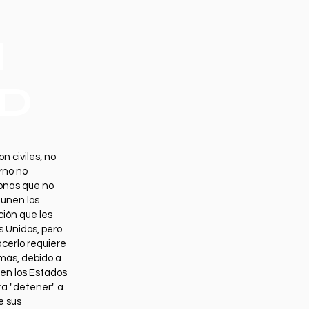
H
ND
n civiles, no
erno no
sonas que no
únen los
ación que les
s Unidos, pero
acerlo requiere
más, debido a
 en los Estados
ra "detener" a
e sus