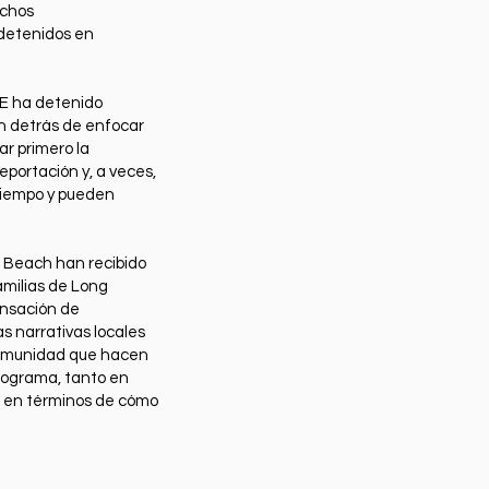
uchos
detenidos en
CE ha detenido
ón detrás de enfocar
ar primero la
portación y, a veces,
 tiempo y pueden
g Beach han recibido
amilias de Long
ensación de
s narrativas locales
 comunidad que hacen
programa, tanto en
mo en términos de cómo