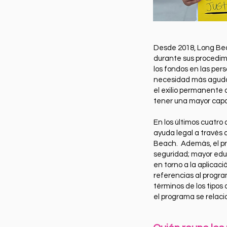
Desde 2018, Long Bea
durante sus procedimi
los fondos en las per
necesidad más aguda.
el exilio permanente 
tener una mayor cap
En los últimos cuatr
ayuda legal a través 
Beach. Además, el pr
seguridad; mayor educ
en torno a la aplicac
referencias al progra
términos de los tipos
el programa se relacio