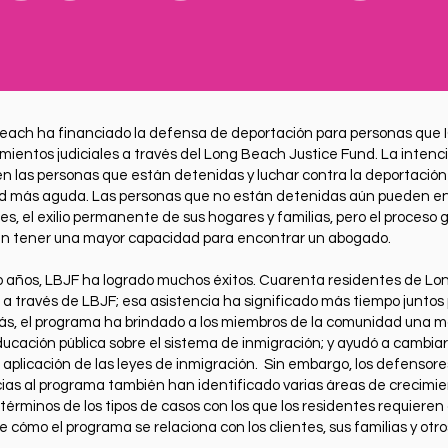
each ha financiado la defensa de deportación para personas que 
mientos judiciales a través del Long Beach Justice Fund. La intenc
en las personas que están detenidas y luchar contra la deportación
ad más aguda. Las personas que no están detenidas aún pueden en
es, el exilio permanente de sus hogares y familias, pero el proceso
n tener una mayor capacidad para encontrar un abogado.
ro años, LBJF ha logrado muchos éxitos. Cuarenta residentes de L
 a través de LBJF; esa asistencia ha significado más tiempo juntos 
, el programa ha brindado a los miembros de la comunidad una m
ucación pública sobre el sistema de inmigración; y ayudó a cambiar 
a aplicación de las leyes de inmigración. Sin embargo, los defenso
as al programa también han identificado varias áreas de crecimie
érminos de los tipos de casos con los que los residentes requieren 
 cómo el programa se relaciona con los clientes, sus familias y otr