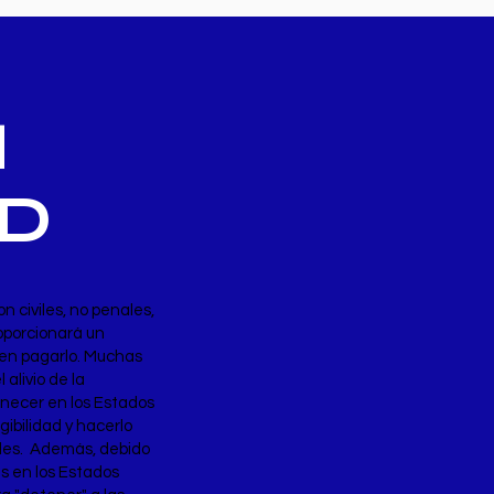
H
ND
 civiles, no penales,
roporcionará un
en pagarlo. Muchas
 alivio de la
anecer en los Estados
gibilidad y hacerlo
les. Además, debido
es en los Estados