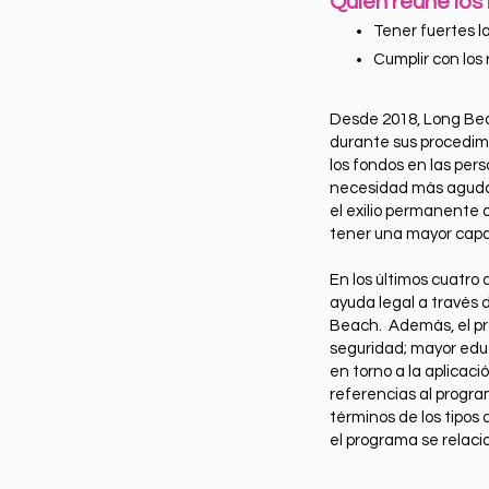
Quién reune los
Tener fuertes l
Cumplir con los 
Desde 2018, Long Bea
durante sus procedimi
los fondos en las per
necesidad más aguda.
el exilio permanente 
tener una mayor cap
En los últimos cuatro
ayuda legal a través 
Beach. Además, el pr
seguridad; mayor educ
en torno a la aplicac
referencias al progra
términos de los tipos
el programa se relacio