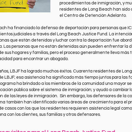
procedimientos de inmigración, y m
residentes de Long Beach han sido 
el Centro de Detención Adelanto.
ch ha financiado la defensa de deportación para personas que I
entos judiciales a través del Long Beach Justice Fund. La intenci
sonas que están detenidas y luchar contra la deportación fue abord
 Las personas que no están detenidas aún pueden enfrentar la de
de sus hogares y familias, pero el proceso generalmente lleva más
acidad para encontrar un abogado.
o años, LBJF ha logrado muchos éxitos. Cuarenta residentes de Lon
de LBJF; esa asistencia ha significado más tiempo juntos para las f
ograma ha brindado a los miembros de la comunidad una mayor s
ación pública sobre el sistema de inmigración; y ayudó a cambiar la
ión de las leyes de inmigración. Sin embargo, los defensores de la
ma también han identificado varias áreas de crecimiento para el 
 de casos con los que los residentes requieren asistencia legal co
na con los clientes, sus familias y otros defensores.