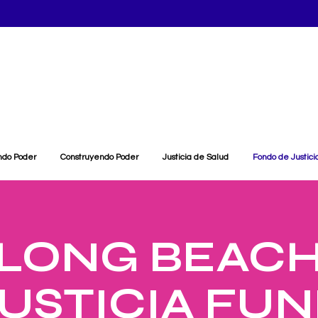
ndo Poder
Construyendo Poder
Justicia de Salud
Fondo de Justici
LONG BEAC
USTICIA FU