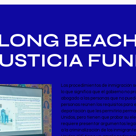
LONG BEAC
USTICIA FU
Los procedimientos de inmigración son
lo que significa que el gobierno no p
abogado a las personas que no pued
personas reúnen los requisitos para el
deportación que les permitiría perm
Unidos, pero tienen que probar su ele
requiere presentar argumentos lega
a la criminalización de los inmigrant