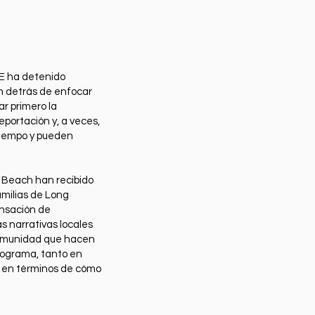
E ha detenido
ón detrás de enfocar
r primero la
portación y, a veces,
 tiempo y pueden
g Beach han recibido
amilias de Long
nsación de
s narrativas locales
 comunidad que hacen
rograma, tanto en
mo en términos de cómo