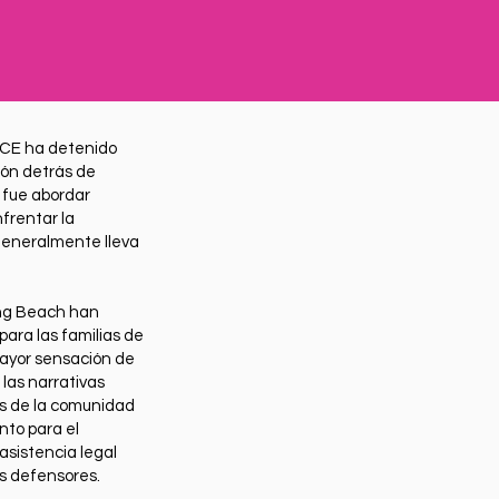
ICE ha detenido
ión detrás de
 fue abordar
frentar la
 generalmente lleva
ong Beach han
para las familias de
ayor sensación de
las narrativas
res de la comunidad
nto para el
asistencia legal
os defensores.