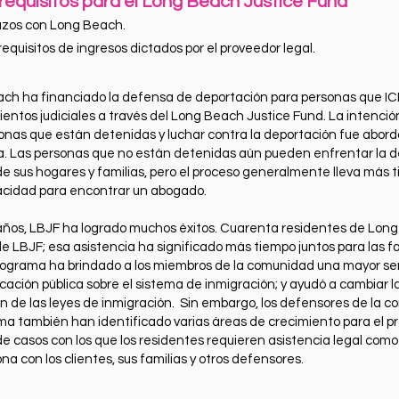
 requisitos para el Long Beach Justice Fund
azos con Long Beach.
requisitos de ingresos dictados por el proveedor legal.
ch ha financiado la defensa de deportación para personas que IC
entos judiciales a través del Long Beach Justice Fund. La intenci
sonas que están detenidas y luchar contra la deportación fue aborda
 Las personas que no están detenidas aún pueden enfrentar la de
de sus hogares y familias, pero el proceso generalmente lleva más
acidad para encontrar un abogado.
 años, LBJF ha logrado muchos éxitos. Cuarenta residentes de Lon
de LBJF; esa asistencia ha significado más tiempo juntos para las f
ograma ha brindado a los miembros de la comunidad una mayor se
ación pública sobre el sistema de inmigración; y ayudó a cambiar la
ión de las leyes de inmigración. Sin embargo, los defensores de la
ma también han identificado varias áreas de crecimiento para el p
 de casos con los que los residentes requieren asistencia legal co
na con los clientes, sus familias y otros defensores.