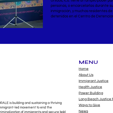
Unidos, ICE tiene un amplio poder par
personas, o encarcelarlas durante s
inmigración, y muchos residentes d
detenidos en el Centro de Detenció
MENU
Home
About Us
Immigrant Justice
Health Justice
Power Building
Long Beach Justice
RALE is building and sustaining a thriving
Ways to Give
mmigrant-led movement to end the
News
riminalization of immigrants and secure bold