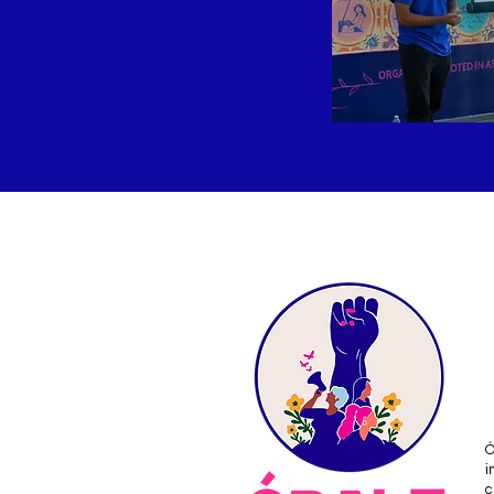
Ó
i
c