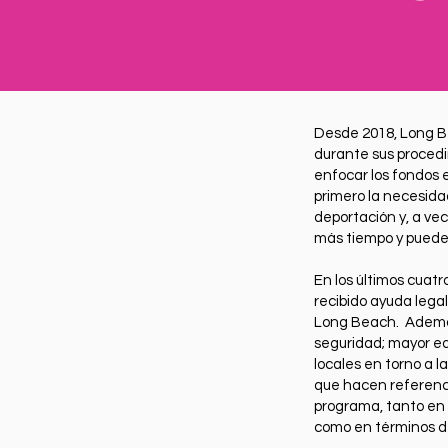
Desde 2018, Long B
durante sus procedi
enfocar los fondos 
primero la necesid
deportación y, a vec
más tiempo y puede
En los últimos cuat
recibido ayuda legal
Long Beach. Además
seguridad; mayor ed
locales en torno a l
que hacen referenci
programa, tanto en t
como en términos de