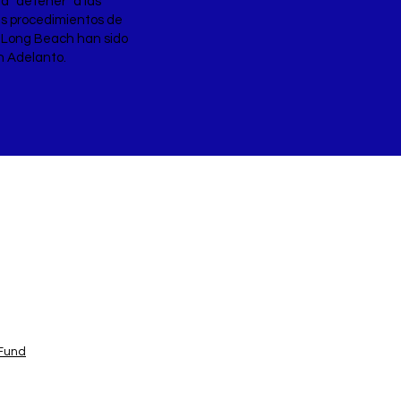
a "detener" a las
us procedimientos de
e Long Beach han sido
n Adelanto.
 Fund