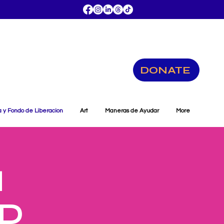
DONATE
a y Fondo de Liberacion
Art
Maneras de Ayudar
More
H
ND