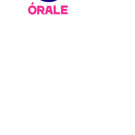
MENU
Home
About Us
Immigrant Justice
Health Justice
Power Building
Long Beach Justice Fund
Ways to Give
News
Resources
Contact
ÓRALE is building and sustaining a thriving
immigrant-led movement to end the
criminalization of immigrants and secure bold
protections and opportunities that allow
immigrant communities to thrive.